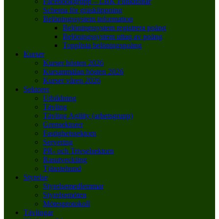
Facebookgrupp – LBK Funktionär
Schema för gräsklippning
Belöningssystem information
Belöningssystem registrera poäng
Belöningssystem uttag av poäng
Topplista belöningspoäng
Kurser
Kurser hösten 2026
Kursanmälan hösten 2026
Kurser våren 2026
Sektorer
Utbildning
Tävling
Tävling Agility (arbetsgrupp)
Grensektorer
Fastighetssektorn
Servering
PR- och Trivselsektorn
Rasutveckling
Tjänstehund
Styrelse
Styrelsemedlemmar
Styrelsemöten
Mötesprotokoll
Tävlingar