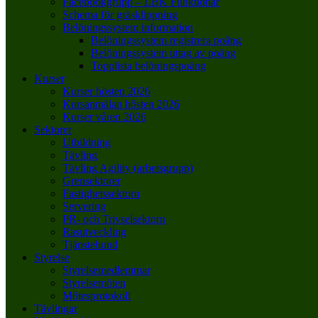
Facebookgrupp – LBK Funktionär
Schema för gräsklippning
Belöningssystem information
Belöningssystem registrera poäng
Belöningssystem uttag av poäng
Topplista belöningspoäng
Kurser
Kurser hösten 2026
Kursanmälan hösten 2026
Kurser våren 2026
Sektorer
Utbildning
Tävling
Tävling Agility (arbetsgrupp)
Grensektorer
Fastighetssektorn
Servering
PR- och Trivselsektorn
Rasutveckling
Tjänstehund
Styrelse
Styrelsemedlemmar
Styrelsemöten
Mötesprotokoll
Tävlingar