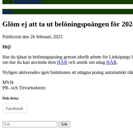
Klubbområdet
Meny
Glöm ej att ta ut belöningspoängen för 202
Publicerat den 26 februari, 2025
Hej!
Har du tjänat in belöningspoäng genom ideellt arbete för Linköpings
om hur du kan använda dem
HÄR
och ansök om uttag
HÄR
.
Nyligen aktiverades igen funktionen att uttagna poäng automatiskt räk
MVH
PR- och Trivselsektorn
Dela detta:
Facebook
Sök
efter: