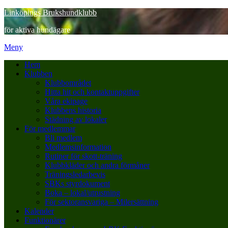
Hoppa
Linköpings Brukshundklubb
till
för aktiva hundägare
innehåll
Meny
Hem
Klubben
Klubbområdet
Hitta hit och kontaktuppgifter
Våra ekipage
Klubbens historia
Städning av lokaler
För medlemmar
Bli medlem
Medlemsinformation
Rutiner för skott-träning
Klubbkläder och andra förmåner
Träningsledarbevis
SBKs styrdokument
Boka – lokal/utrustning
För sektoransvariga – Milersättning
Kalender
Funktionärer