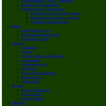
Facebookgrupp – LBK Funktionär
Schema för gräsklippning
Belöningssystem information
Belöningssystem registrera poäng
Belöningssystem uttag av poäng
Topplista belöningspoäng
Kurser
Kurser hösten 2026
Kursanmälan hösten 2026
Kurser våren 2026
Sektorer
Utbildning
Tävling
Tävling Agility (arbetsgrupp)
Grensektorer
Fastighetssektorn
Servering
PR- och Trivselsektorn
Rasutveckling
Tjänstehund
Styrelse
Styrelsemedlemmar
Styrelsemöten
Mötesprotokoll
Tävlingar