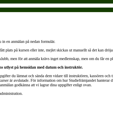
 du in en anmälan på nedan formulär.
t plats på kursen eller inte, mejlet skickas ut manuellt så det kan dröja
lubb, men för att anmäla krävs inget medlemskap, men om du får en pl
nns utlyst på hemsidan med datum och instruktör.
gifter du lämnat och sända dem vidare till instruktören, kassören och 
kurser är avslutade. För information om hur Studiefrämjandet hanterar di
anmälan godkänna att vi lagrar dina uppgifter enligt ovan.
 administration.