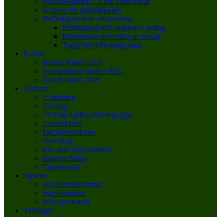
Facebookgrupp – LBK Funktionär
Schema för gräsklippning
Belöningssystem information
Belöningssystem registrera poäng
Belöningssystem uttag av poäng
Topplista belöningspoäng
Kurser
Kurser hösten 2026
Kursanmälan hösten 2026
Kurser våren 2026
Sektorer
Utbildning
Tävling
Tävling Agility (arbetsgrupp)
Grensektorer
Fastighetssektorn
Servering
PR- och Trivselsektorn
Rasutveckling
Tjänstehund
Styrelse
Styrelsemedlemmar
Styrelsemöten
Mötesprotokoll
Tävlingar