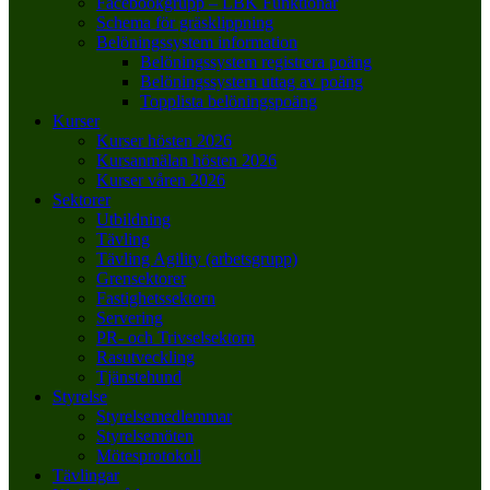
Facebookgrupp – LBK Funktionär
Schema för gräsklippning
Belöningssystem information
Belöningssystem registrera poäng
Belöningssystem uttag av poäng
Topplista belöningspoäng
Kurser
Kurser hösten 2026
Kursanmälan hösten 2026
Kurser våren 2026
Sektorer
Utbildning
Tävling
Tävling Agility (arbetsgrupp)
Grensektorer
Fastighetssektorn
Servering
PR- och Trivselsektorn
Rasutveckling
Tjänstehund
Styrelse
Styrelsemedlemmar
Styrelsemöten
Mötesprotokoll
Tävlingar