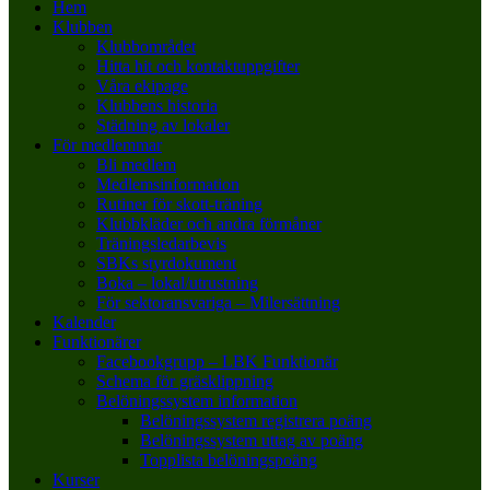
Hem
Klubben
Klubbområdet
Hitta hit och kontaktuppgifter
Våra ekipage
Klubbens historia
Städning av lokaler
För medlemmar
Bli medlem
Medlemsinformation
Rutiner för skott-träning
Klubbkläder och andra förmåner
Träningsledarbevis
SBKs styrdokument
Boka – lokal/utrustning
För sektoransvariga – Milersättning
Kalender
Funktionärer
Facebookgrupp – LBK Funktionär
Schema för gräsklippning
Belöningssystem information
Belöningssystem registrera poäng
Belöningssystem uttag av poäng
Topplista belöningspoäng
Kurser