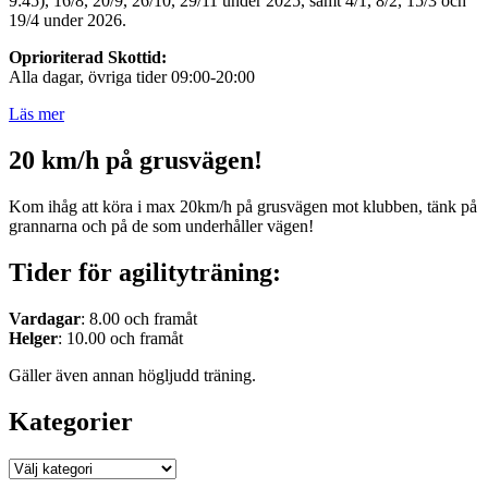
9:45), 16/8, 20/9, 26/10, 29/11 under 2025, samt 4/1, 8/2, 15/3 och
19/4 under 2026.
Oprioriterad Skottid:
Alla dagar, övriga tider 09:00-20:00
Läs mer
20 km/h på grusvägen!
Kom ihåg att köra i max 20km/h på grusvägen mot klubben, tänk på
grannarna och på de som underhåller vägen!
Tider för agilityträning:
Vardagar
: 8.00 och framåt
Helger
: 10.00 och framåt
Gäller även annan högljudd träning.
Kategorier
Kategorier