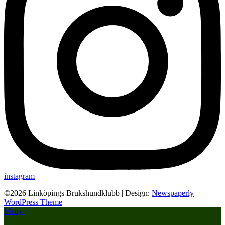
instagram
©2026 Linköpings Brukshundklubb
| Design:
Newspaperly
WordPress Theme
Meny