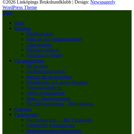
©2026 Linköpings Brukshundklubb
| Design:
Newspaperly
WordPress Theme
Meny
Hem
Klubben
Klubbområdet
Hitta hit och kontaktuppgifter
Våra ekipage
Klubbens historia
Städning av lokaler
För medlemmar
Bli medlem
Medlemsinformation
Rutiner för skott-träning
Klubbkläder och andra förmåner
Träningsledarbevis
SBKs styrdokument
Boka – lokal/utrustning
För sektoransvariga – Milersättning
Kalender
Funktionärer
Facebookgrupp – LBK Funktionär
Schema för gräsklippning
Belöningssystem information