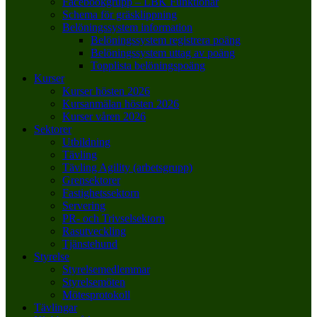
Facebookgrupp – LBK Funktionär
Schema för gräsklippning
Belöningssystem information
Belöningssystem registrera poäng
Belöningssystem uttag av poäng
Topplista belöningspoäng
Kurser
Kurser hösten 2026
Kursanmälan hösten 2026
Kurser våren 2026
Sektorer
Utbildning
Tävling
Tävling Agility (arbetsgrupp)
Grensektorer
Fastighetssektorn
Servering
PR- och Trivselsektorn
Rasutveckling
Tjänstehund
Styrelse
Styrelsemedlemmar
Styrelsemöten
Mötesprotokoll
Tävlingar