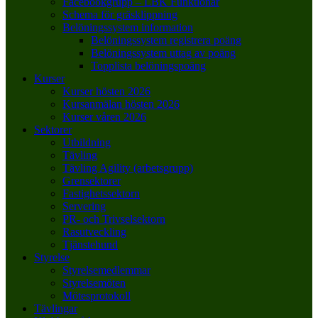
Facebookgrupp – LBK Funktionär
Schema för gräsklippning
Belöningssystem information
Belöningssystem registrera poäng
Belöningssystem uttag av poäng
Topplista belöningspoäng
Kurser
Kurser hösten 2026
Kursanmälan hösten 2026
Kurser våren 2026
Sektorer
Utbildning
Tävling
Tävling Agility (arbetsgrupp)
Grensektorer
Fastighetssektorn
Servering
PR- och Trivselsektorn
Rasutveckling
Tjänstehund
Styrelse
Styrelsemedlemmar
Styrelsemöten
Mötesprotokoll
Tävlingar