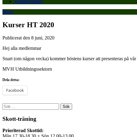
Klubbområdet
Meny
Kurser HT 2020
Publicerat den 8 juni, 2020
Hej alla medlemmar
Snart (om någon vecka) kommer höstens kurser att presenteras på vår h
MVH Utbildningssektorn
Dela detta:
Facebook
Sök
efter:
Skott-träning
Prioriterad Skottid:
Mån 17.30-18.30 + Sön 12.00-13.00