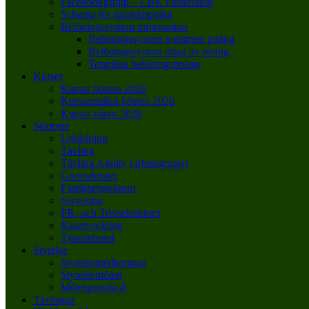
Facebookgrupp – LBK Funktionär
Schema för gräsklippning
Belöningssystem information
Belöningssystem registrera poäng
Belöningssystem uttag av poäng
Topplista belöningspoäng
Kurser
Kurser hösten 2026
Kursanmälan hösten 2026
Kurser våren 2026
Sektorer
Utbildning
Tävling
Tävling Agility (arbetsgrupp)
Grensektorer
Fastighetssektorn
Servering
PR- och Trivselsektorn
Rasutveckling
Tjänstehund
Styrelse
Styrelsemedlemmar
Styrelsemöten
Mötesprotokoll
Tävlingar