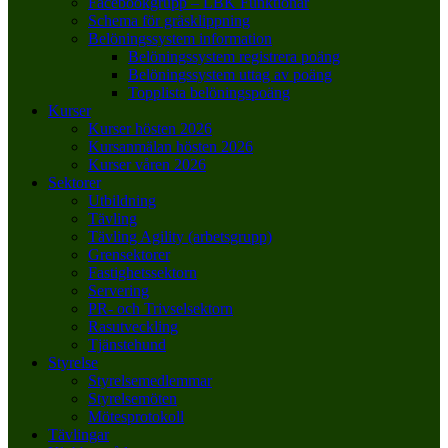
Facebookgrupp – LBK Funktionär
Schema för gräsklippning
Belöningssystem information
Belöningssystem registrera poäng
Belöningssystem uttag av poäng
Topplista belöningspoäng
Kurser
Kurser hösten 2026
Kursanmälan hösten 2026
Kurser våren 2026
Sektorer
Utbildning
Tävling
Tävling Agility (arbetsgrupp)
Grensektorer
Fastighetssektorn
Servering
PR- och Trivselsektorn
Rasutveckling
Tjänstehund
Styrelse
Styrelsemedlemmar
Styrelsemöten
Mötesprotokoll
Tävlingar