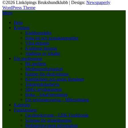
©2026 Linköpings Brukshundklubb
| Design:
Newspaperly
WordPress Theme
Meny
Hem
Klubben
Klubbområdet
Hitta hit och kontaktuppgifter
Våra ekipage
Klubbens historia
Städning av lokaler
För medlemmar
Bli medlem
Medlemsinformation
Rutiner för skott-träning
Klubbkläder och andra förmåner
Träningsledarbevis
SBKs styrdokument
Boka – lokal/utrustning
För sektoransvariga – Milersättning
Kalender
Funktionärer
Facebookgrupp – LBK Funktionär
Schema för gräsklippning
Belöningssystem information