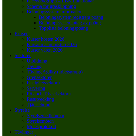
Facebookgrupp – LBK Funktionär
Schema för gräsklippning
Belöningssystem information
Belöningssystem registrera poäng
Belöningssystem uttag av poäng
Topplista belöningspoäng
Kurser
Kurser hösten 2026
Kursanmälan hösten 2026
Kurser våren 2026
Sektorer
Utbildning
Tävling
Tävling Agility (arbetsgrupp)
Grensektorer
Fastighetssektorn
Servering
PR- och Trivselsektorn
Rasutveckling
Tjänstehund
Styrelse
Styrelsemedlemmar
Styrelsemöten
Mötesprotokoll
Tävlingar