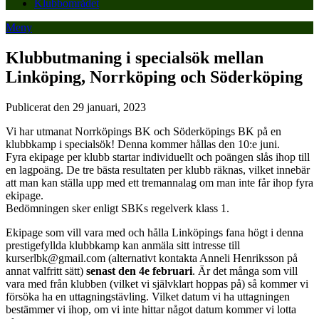
Klubbområdet
Meny
Klubbutmaning i specialsök mellan
Linköping, Norrköping och Söderköping
Publicerat den 29 januari, 2023
Vi har utmanat Norrköpings BK och Söderköpings BK på en
klubbkamp i specialsök! Denna kommer hållas den 10:e juni.
Fyra ekipage per klubb startar individuellt och poängen slås ihop till
en lagpoäng. De tre bästa resultaten per klubb räknas, vilket innebär
att man kan ställa upp med ett tremannalag om man inte får ihop fyra
ekipage.
Bedömningen sker enligt SBKs regelverk klass 1.
Ekipage som vill vara med och hålla Linköpings fana högt i denna
prestigefyllda klubbkamp kan anmäla sitt intresse till
kurserlbk@gmail.com (alternativt kontakta Anneli Henriksson på
annat valfritt sätt)
senast den 4e februari
. Är det många som vill
vara med från klubben (vilket vi självklart hoppas på) så kommer vi
försöka ha en uttagningstävling. Vilket datum vi ha uttagningen
bestämmer vi ihop, om vi inte hittar något datum kommer vi lotta