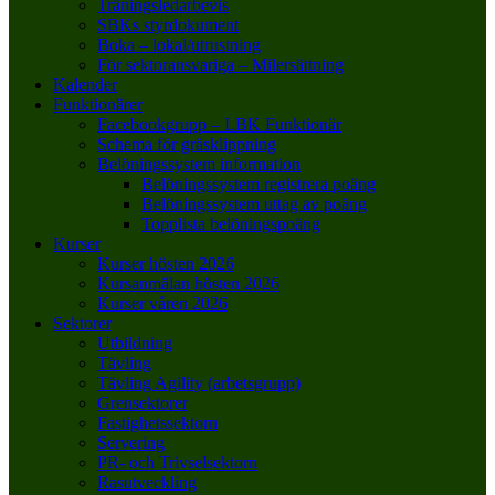
Träningsledarbevis
SBKs styrdokument
Boka – lokal/utrustning
För sektoransvariga – Milersättning
Kalender
Funktionärer
Facebookgrupp – LBK Funktionär
Schema för gräsklippning
Belöningssystem information
Belöningssystem registrera poäng
Belöningssystem uttag av poäng
Topplista belöningspoäng
Kurser
Kurser hösten 2026
Kursanmälan hösten 2026
Kurser våren 2026
Sektorer
Utbildning
Tävling
Tävling Agility (arbetsgrupp)
Grensektorer
Fastighetssektorn
Servering
PR- och Trivselsektorn
Rasutveckling