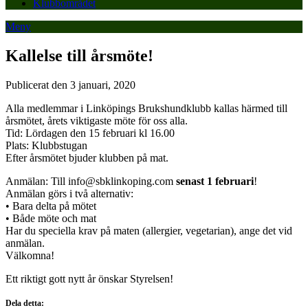
Klubbområdet
Meny
Kallelse till årsmöte!
Publicerat den 3 januari, 2020
Alla medlemmar i Linköpings Brukshundklubb kallas härmed till
årsmötet, årets viktigaste möte för oss alla.
Tid: Lördagen den 15 februari kl 16.00
Plats: Klubbstugan
Efter årsmötet bjuder klubben på mat.
Anmälan: Till info@sbklinkoping.com
senast 1 februari
!
Anmälan görs i två alternativ:
• Bara delta på mötet
• Både möte och mat
Har du speciella krav på maten (allergier, vegetarian), ange det vid
anmälan.
Välkomna!
Ett riktigt gott nytt år önskar Styrelsen!
Dela detta: