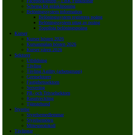
Facebookgrupp – LBK Funktionär
Schema för gräsklippning
Belöningssystem information
Belöningssystem registrera poäng
Belöningssystem uttag av poäng
Topplista belöningspoäng
Kurser
Kurser hösten 2026
Kursanmälan hösten 2026
Kurser våren 2026
Sektorer
Utbildning
Tävling
Tävling Agility (arbetsgrupp)
Grensektorer
Fastighetssektorn
Servering
PR- och Trivselsektorn
Rasutveckling
Tjänstehund
Styrelse
Styrelsemedlemmar
Styrelsemöten
Mötesprotokoll
Tävlingar