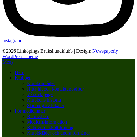
instagram
©2026 Linköpings Brukshundklubb
| Design:
Newspaperly
WordPress Theme
Meny
Hem
Klubben
Klubbområdet
Hitta hit och kontaktuppgifter
Våra ekipage
Klubbens historia
Städning av lokaler
För medlemmar
Bli medlem
Medlemsinformation
Rutiner för skott-träning
Klubbkläder och andra förmåner