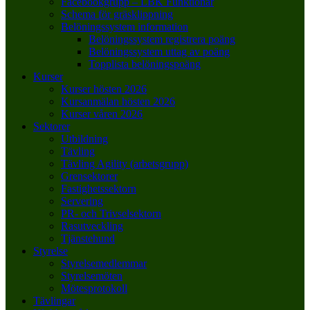
Facebookgrupp – LBK Funktionär
Schema för gräsklippning
Belöningssystem information
Belöningssystem registrera poäng
Belöningssystem uttag av poäng
Topplista belöningspoäng
Kurser
Kurser hösten 2026
Kursanmälan hösten 2026
Kurser våren 2026
Sektorer
Utbildning
Tävling
Tävling Agility (arbetsgrupp)
Grensektorer
Fastighetssektorn
Servering
PR- och Trivselsektorn
Rasutveckling
Tjänstehund
Styrelse
Styrelsemedlemmar
Styrelsemöten
Mötesprotokoll
Tävlingar