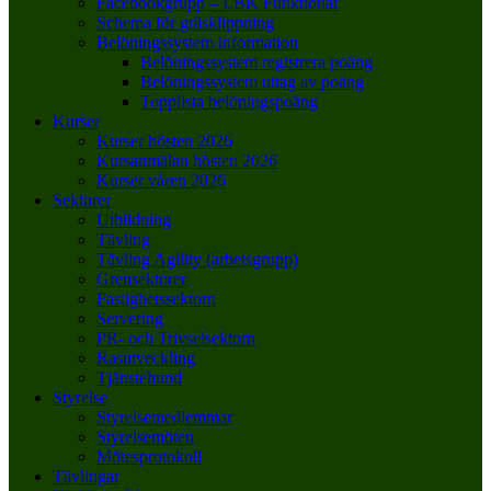
Facebookgrupp – LBK Funktionär
Schema för gräsklippning
Belöningssystem information
Belöningssystem registrera poäng
Belöningssystem uttag av poäng
Topplista belöningspoäng
Kurser
Kurser hösten 2026
Kursanmälan hösten 2026
Kurser våren 2026
Sektorer
Utbildning
Tävling
Tävling Agility (arbetsgrupp)
Grensektorer
Fastighetssektorn
Servering
PR- och Trivselsektorn
Rasutveckling
Tjänstehund
Styrelse
Styrelsemedlemmar
Styrelsemöten
Mötesprotokoll
Tävlingar