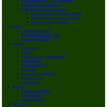
Facebookgrupp – LBK Funktionär
Schema för gräsklippning
Belöningssystem information
Belöningssystem registrera poäng
Belöningssystem uttag av poäng
Topplista belöningspoäng
Kurser
Kurser hösten 2026
Kursanmälan hösten 2026
Kurser våren 2026
Sektorer
Utbildning
Tävling
Tävling Agility (arbetsgrupp)
Grensektorer
Fastighetssektorn
Servering
PR- och Trivselsektorn
Rasutveckling
Tjänstehund
Styrelse
Styrelsemedlemmar
Styrelsemöten
Mötesprotokoll
Tävlingar