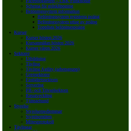
Facebookgrupp – LBK Funktionär
Schema för gräsklippning
Belöningssystem information
Belöningssystem registrera poäng
Belöningssystem uttag av poäng
Topplista belöningspoäng
Kurser
Kurser hösten 2026
Kursanmälan hösten 2026
Kurser våren 2026
Sektorer
Utbildning
Tävling
Tävling Agility (arbetsgrupp)
Grensektorer
Fastighetssektorn
Servering
PR- och Trivselsektorn
Rasutveckling
Tjänstehund
Styrelse
Styrelsemedlemmar
Styrelsemöten
Mötesprotokoll
Tävlingar