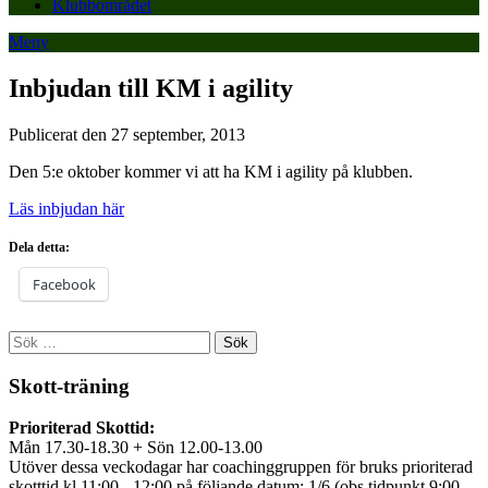
Klubbområdet
Meny
Inbjudan till KM i agility
Publicerat den 27 september, 2013
Den 5:e oktober kommer vi att ha KM i agility på klubben.
Läs inbjudan här
Dela detta:
Facebook
Sök
efter:
Skott-träning
Prioriterad Skottid:
Mån 17.30-18.30 + Sön 12.00-13.00
Utöver dessa veckodagar har coachinggruppen för bruks prioriterad
skotttid kl 11:00 - 12:00 på följande datum: 1/6 (obs tidpunkt 9:00-