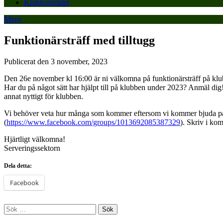
Klubbområdet
Meny
Funktionärsträff med tilltugg
Publicerat den 3 november, 2023
Den 26e november kl 16:00 är ni välkomna på funktionärsträff på kl
Har du på något sätt har hjälpt till på klubben under 2023? Anmäl dig! D
annat nyttigt för klubben.
Vi behöver veta hur många som kommer eftersom vi kommer bjuda på 
(
https://www.facebook.com/groups/1013692085387329
). Skriv i ko
Hjärtligt välkomna!
Serveringssektorn
Dela detta:
Facebook
Sök
efter: