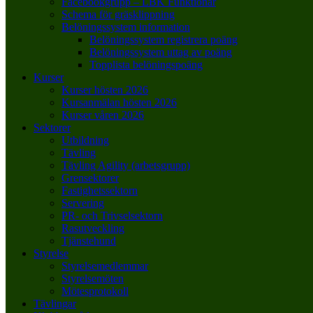
Facebookgrupp – LBK Funktionär
Schema för gräsklippning
Belöningssystem information
Belöningssystem registrera poäng
Belöningssystem uttag av poäng
Topplista belöningspoäng
Kurser
Kurser hösten 2026
Kursanmälan hösten 2026
Kurser våren 2026
Sektorer
Utbildning
Tävling
Tävling Agility (arbetsgrupp)
Grensektorer
Fastighetssektorn
Servering
PR- och Trivselsektorn
Rasutveckling
Tjänstehund
Styrelse
Styrelsemedlemmar
Styrelsemöten
Mötesprotokoll
Tävlingar