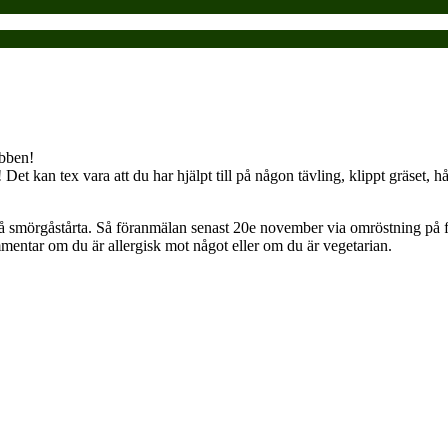
ubben!
et kan tex vara att du har hjälpt till på någon tävling, klippt gräset, hå
smörgåstårta. Så föranmälan senast 20e november via omröstning på 
mmentar om du är allergisk mot något eller om du är vegetarian.