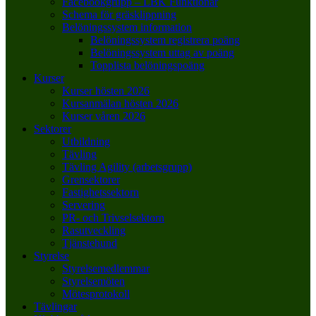
Facebookgrupp – LBK Funktionär
Schema för gräsklippning
Belöningssystem information
Belöningssystem registrera poäng
Belöningssystem uttag av poäng
Topplista belöningspoäng
Kurser
Kurser hösten 2026
Kursanmälan hösten 2026
Kurser våren 2026
Sektorer
Utbildning
Tävling
Tävling Agility (arbetsgrupp)
Grensektorer
Fastighetssektorn
Servering
PR- och Trivselsektorn
Rasutveckling
Tjänstehund
Styrelse
Styrelsemedlemmar
Styrelsemöten
Mötesprotokoll
Tävlingar