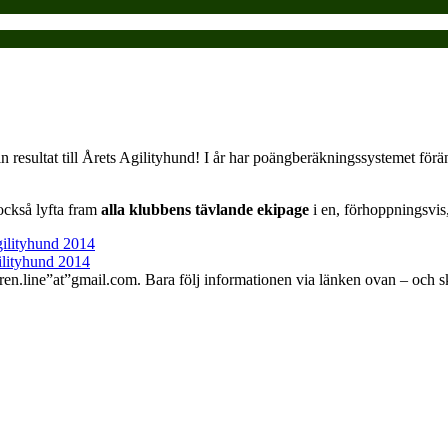
 in resultat till Årets Agilityhund! I år har poängberäkningssystemet förä
också lyfta fram
alla klubbens tävlande ekipage
i en, förhoppningsvis,
gilityhund 2014
ilityhund 2014
gren.line”at”gmail.com. Bara följ informationen via länken ovan – och s