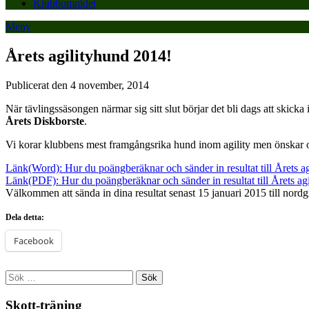
Klubbområdet
Meny
Årets agilityhund 2014!
Publicerat den 4 november, 2014
När tävlingssäsongen närmar sig sitt slut börjar det bli dags att skicka
Årets Diskborste
.
Vi korar klubbens mest framgångsrika hund inom agility men önskar 
Länk(Word): Hur du poängberäknar och sänder in resultat till Årets a
Länk(PDF): Hur du poängberäknar och sänder in resultat till Årets ag
Välkommen att sända in dina resultat senast 15 januari 2015 till nord
Dela detta:
Facebook
Sök
efter:
Skott-träning