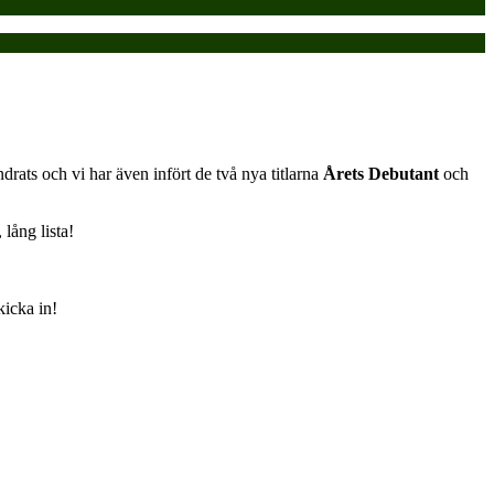
ndrats och vi har även infört de två nya titlarna
Årets Debutant
och
 lång lista!
kicka in!