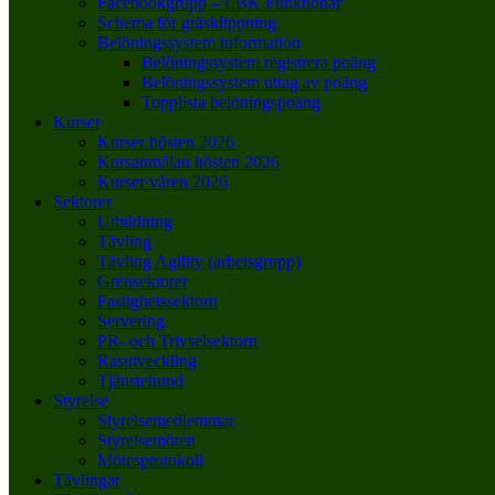
Facebookgrupp – LBK Funktionär
Schema för gräsklippning
Belöningssystem information
Belöningssystem registrera poäng
Belöningssystem uttag av poäng
Topplista belöningspoäng
Kurser
Kurser hösten 2026
Kursanmälan hösten 2026
Kurser våren 2026
Sektorer
Utbildning
Tävling
Tävling Agility (arbetsgrupp)
Grensektorer
Fastighetssektorn
Servering
PR- och Trivselsektorn
Rasutveckling
Tjänstehund
Styrelse
Styrelsemedlemmar
Styrelsemöten
Mötesprotokoll
Tävlingar