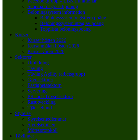
Facebookgrupp – LBK Funktionär
Schema för gräsklippning
Belöningssystem information
Belöningssystem registrera poäng
Belöningssystem uttag av poäng
Topplista belöningspoäng
Kurser
Kurser hösten 2026
Kursanmälan hösten 2026
Kurser våren 2026
Sektorer
Utbildning
Tävling
Tävling Agility (arbetsgrupp)
Grensektorer
Fastighetssektorn
Servering
PR- och Trivselsektorn
Rasutveckling
Tjänstehund
Styrelse
Styrelsemedlemmar
Styrelsemöten
Mötesprotokoll
Tävlingar