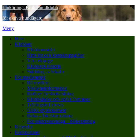
Hoppa
Linköpings Brukshundklubb
till
för aktiva hundägare
innehåll
Meny
Hem
Klubben
Klubbområdet
Hitta hit och kontaktuppgifter
Våra ekipage
Klubbens historia
Städning av lokaler
För medlemmar
Bli medlem
Medlemsinformation
Rutiner för skott-träning
Klubbkläder och andra förmåner
Träningsledarbevis
SBKs styrdokument
Boka – lokal/utrustning
För sektoransvariga – Milersättning
Kalender
Funktionärer