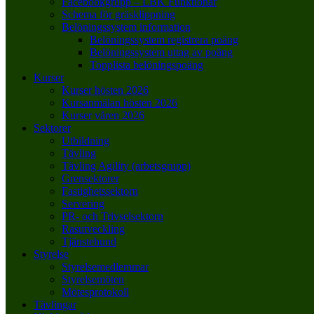
Facebookgrupp – LBK Funktionär
Schema för gräsklippning
Belöningssystem information
Belöningssystem registrera poäng
Belöningssystem uttag av poäng
Topplista belöningspoäng
Kurser
Kurser hösten 2026
Kursanmälan hösten 2026
Kurser våren 2026
Sektorer
Utbildning
Tävling
Tävling Agility (arbetsgrupp)
Grensektorer
Fastighetssektorn
Servering
PR- och Trivselsektorn
Rasutveckling
Tjänstehund
Styrelse
Styrelsemedlemmar
Styrelsemöten
Mötesprotokoll
Tävlingar