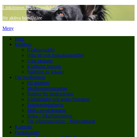
Hoppa
Linköpings Brukshundklubb
till
för aktiva hundägare
innehåll
Meny
Hem
Klubben
Klubbområdet
Hitta hit och kontaktuppgifter
Våra ekipage
Klubbens historia
Städning av lokaler
För medlemmar
Bli medlem
Medlemsinformation
Rutiner för skott-träning
Klubbkläder och andra förmåner
Träningsledarbevis
SBKs styrdokument
Boka – lokal/utrustning
För sektoransvariga – Milersättning
Kalender
Funktionärer