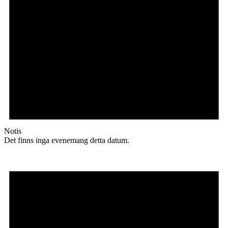
Notis
Det finns inga evenemang detta datum.