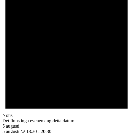
Notis
Det finns inga evenemang detta datum.
5 augusti
5 augusti @ 18:30
-
20:30