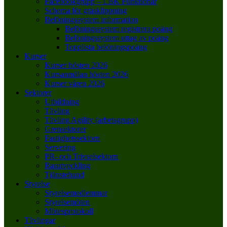
Facebookgrupp – LBK Funktionär
Schema för gräsklippning
Belöningssystem information
Belöningssystem registrera poäng
Belöningssystem uttag av poäng
Topplista belöningspoäng
Kurser
Kurser hösten 2026
Kursanmälan hösten 2026
Kurser våren 2026
Sektorer
Utbildning
Tävling
Tävling Agility (arbetsgrupp)
Grensektorer
Fastighetssektorn
Servering
PR- och Trivselsektorn
Rasutveckling
Tjänstehund
Styrelse
Styrelsemedlemmar
Styrelsemöten
Mötesprotokoll
Tävlingar