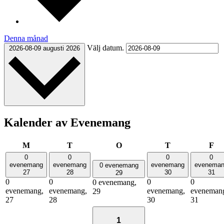
Denna månad
Välj datum.
2026-08-09
augusti 2026
Kalender av Evenemang
måndag
tisdag
onsdag
torsdag
fr
M
T
O
T
F
0
0
0
0
evenemang
evenemang
evenemang
evenema
0 evenemang
27
28
30
31
29
0
0
0
0
0 evenemang,
evenemang,
evenemang,
evenemang,
eveneman
29
27
28
30
31
1