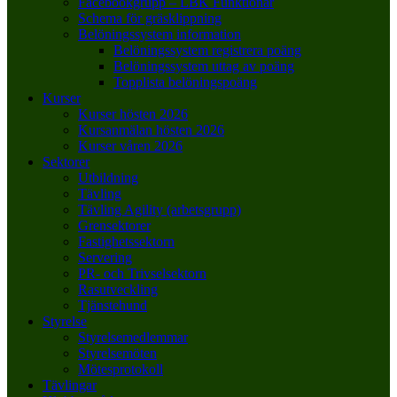
Facebookgrupp – LBK Funktionär
Schema för gräsklippning
Belöningssystem information
Belöningssystem registrera poäng
Belöningssystem uttag av poäng
Topplista belöningspoäng
Kurser
Kurser hösten 2026
Kursanmälan hösten 2026
Kurser våren 2026
Sektorer
Utbildning
Tävling
Tävling Agility (arbetsgrupp)
Grensektorer
Fastighetssektorn
Servering
PR- och Trivselsektorn
Rasutveckling
Tjänstehund
Styrelse
Styrelsemedlemmar
Styrelsemöten
Mötesprotokoll
Tävlingar