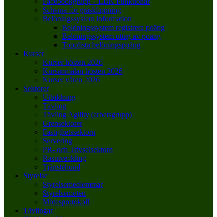
Facebookgrupp – LBK Funktionär
Schema för gräsklippning
Belöningssystem information
Belöningssystem registrera poäng
Belöningssystem uttag av poäng
Topplista belöningspoäng
Kurser
Kurser hösten 2026
Kursanmälan hösten 2026
Kurser våren 2026
Sektorer
Utbildning
Tävling
Tävling Agility (arbetsgrupp)
Grensektorer
Fastighetssektorn
Servering
PR- och Trivselsektorn
Rasutveckling
Tjänstehund
Styrelse
Styrelsemedlemmar
Styrelsemöten
Mötesprotokoll
Tävlingar