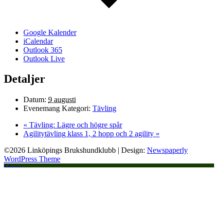
Google Kalender
iCalendar
Outlook 365
Outlook Live
Detaljer
Datum:
9 augusti
Evenemang Kategori:
Tävling
«
Tävling: Lägre och högre spår
Agilitytävling klass 1, 2 hopp och 2 agility
»
©2026 Linköpings Brukshundklubb
| Design:
Newspaperly
WordPress Theme
Meny
Hem
Klubben
Klubbområdet
Hitta hit och kontaktuppgifter