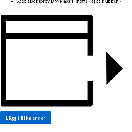
Specialsöksprov DM klass 1 (inoff) – ej på klubben
»
Lägg till i kalender