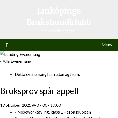
Hoppa
Linköpings
till
innehåll
Brukshundklubb
för aktiva hundägare
Meny
« Alla Evenemang
Detta evenemang har redan ägt rum.
Bruksprov spår appell
19 oktober, 2025 @ 07:00
-
17:00
«
Noseworktävling, klass 1 – ej på klubben