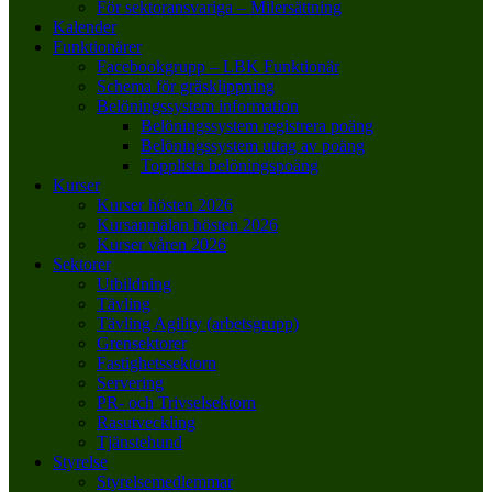
För sektoransvariga – Milersättning
Kalender
Funktionärer
Facebookgrupp – LBK Funktionär
Schema för gräsklippning
Belöningssystem information
Belöningssystem registrera poäng
Belöningssystem uttag av poäng
Topplista belöningspoäng
Kurser
Kurser hösten 2026
Kursanmälan hösten 2026
Kurser våren 2026
Sektorer
Utbildning
Tävling
Tävling Agility (arbetsgrupp)
Grensektorer
Fastighetssektorn
Servering
PR- och Trivselsektorn
Rasutveckling
Tjänstehund
Styrelse
Styrelsemedlemmar