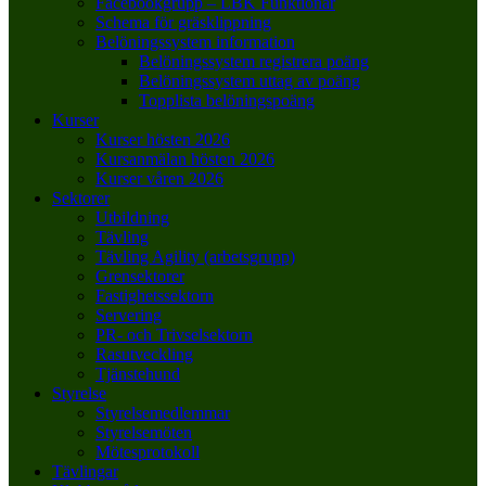
Facebookgrupp – LBK Funktionär
Schema för gräsklippning
Belöningssystem information
Belöningssystem registrera poäng
Belöningssystem uttag av poäng
Topplista belöningspoäng
Kurser
Kurser hösten 2026
Kursanmälan hösten 2026
Kurser våren 2026
Sektorer
Utbildning
Tävling
Tävling Agility (arbetsgrupp)
Grensektorer
Fastighetssektorn
Servering
PR- och Trivselsektorn
Rasutveckling
Tjänstehund
Styrelse
Styrelsemedlemmar
Styrelsemöten
Mötesprotokoll
Tävlingar