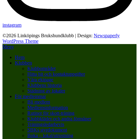
instagram
©2026 Linköpings Brukshundklubb
| Design:
Newspaperly
WordPress Theme
Meny
Hem
Klubben
Klubbområdet
Hitta hit och kontaktuppgifter
Våra ekipage
Klubbens historia
Städning av lokaler
För medlemmar
Bli medlem
Medlemsinformation
Rutiner för skott-träning
Klubbkläder och andra förmåner
Träningsledarbevis
SBKs styrdokument
Boka – lokal/utrustning