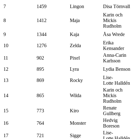
7
1459
Lingon
Disa Törnvall
Karin och
8
1412
Maja
Mickis
Rudholm
9
1344
Kaja
Åsa Wrede
Erika
10
1276
Zelda
Kensander
Anna-Carin
11
902
Pixel
Karlsson
12
895
Lyra
Lydia Benson
Lise-
13
869
Rocky
Lotte Halldén
Karin och
14
865
Wilda
Mickis
Rudholm
Renate
15
773
Kiro
Gullberg
Hedvig
16
764
Monster
Boreson
Lise-
17
721
Sigge
Lotte Halldén