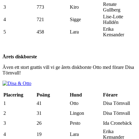
Renate
3
773
Kiro
Gullberg
Lise-Lotte
4
721
Sigge
Halldén
Erika
5
458
Lara
Kensander
Årets diskborste
Även ett stort grattis vill vi ge årets diskborste Otto med förare Disa
Törnvall!
Placering
Poäng
Hund
Förare
1
41
Otto
Disa Törnvall
2
31
Lingon
Disa Törnvall
3
26
Pesto
Ida Cronebäck
Erika
4
19
Lara
Kensander