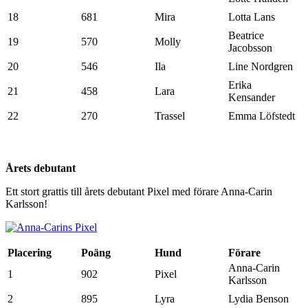
18
681
Mira
Lotta Lans
Beatrice
19
570
Molly
Jacobsson
20
546
Ila
Line Nordgren
Erika
21
458
Lara
Kensander
22
270
Trassel
Emma Löfstedt
Årets debutant
Ett stort grattis till årets debutant Pixel med förare Anna-Carin
Karlsson!
Placering
Poäng
Hund
Förare
Anna-Carin
1
902
Pixel
Karlsson
2
895
Lyra
Lydia Benson