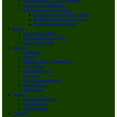
Facebookgrupp – LBK Funktionär
Schema för gräsklippning
Belöningssystem information
Belöningssystem registrera poäng
Belöningssystem uttag av poäng
Topplista belöningspoäng
Kurser
Kurser hösten 2026
Kursanmälan hösten 2026
Kurser våren 2026
Sektorer
Utbildning
Tävling
Tävling Agility (arbetsgrupp)
Grensektorer
Fastighetssektorn
Servering
PR- och Trivselsektorn
Rasutveckling
Tjänstehund
Styrelse
Styrelsemedlemmar
Styrelsemöten
Mötesprotokoll
Tävlingar