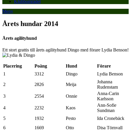
Klubbområdet
Meny
Årets hundar 2014
Årets agilityhund
Ett stort grattis till årets agilityhund Dingo med förare Lydia Benson!
Placering
Poäng
Hund
Förare
1
3312
Dingo
Lydia Benson
Johanna
2
2826
Meija
Rudenstam
Anna-Carin
3
2554
Onnie
Karlsson
Ann-Sofie
4
2232
Kaos
Sundman
5
1932
Pesto
Ida Cronebäck
6
1669
Otto
Disa Törnvall