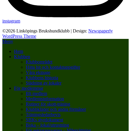
instagram
©2026 Linköpings Brukshundklubb
| Design:
Newspaperly
WordPress Theme
Meny
Hem
Klubben
Klubbområdet
Hitta hit och kontaktuppgifter
Våra ekipage
Klubbens historia
Städning av lokaler
För medlemmar
Bli medlem
Medlemsinformation
Rutiner för skott-träning
Klubbkläder och andra förmåner
Träningsledarbevis
SBKs styrdokument
Boka – lokal/utrustning
För sektoransvariga – Milersättning