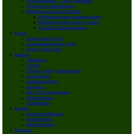
Facebookgrupp – LBK Funktionär
Schema för gräsklippning
Belöningssystem information
Belöningssystem registrera poäng
Belöningssystem uttag av poäng
Topplista belöningspoäng
Kurser
Kurser hösten 2026
Kursanmälan hösten 2026
Kurser våren 2026
Sektorer
Utbildning
Tävling
Tävling Agility (arbetsgrupp)
Grensektorer
Fastighetssektorn
Servering
PR- och Trivselsektorn
Rasutveckling
Tjänstehund
Styrelse
Styrelsemedlemmar
Styrelsemöten
Mötesprotokoll
Tävlingar