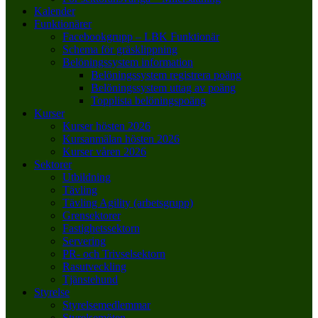
Kalender
Funktionärer
Facebookgrupp – LBK Funktionär
Schema för gräsklippning
Belöningssystem information
Belöningssystem registrera poäng
Belöningssystem uttag av poäng
Topplista belöningspoäng
Kurser
Kurser hösten 2026
Kursanmälan hösten 2026
Kurser våren 2026
Sektorer
Utbildning
Tävling
Tävling Agility (arbetsgrupp)
Grensektorer
Fastighetssektorn
Servering
PR- och Trivselsektorn
Rasutveckling
Tjänstehund
Styrelse
Styrelsemedlemmar
Styrelsemöten