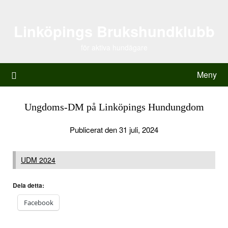
Hoppa
till
Linköpings Brukshundklubb
innehåll
för aktiva hundägare
Meny
Ungdoms-DM på Linköpings Hundungdom
Publicerat den 31 juli, 2024
UDM 2024
Dela detta:
Facebook