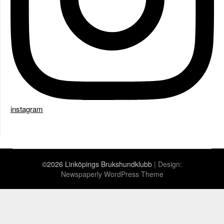
instagram
©2026 Linköpings Brukshundklubb
| Design:
Newspaperly WordPress Theme