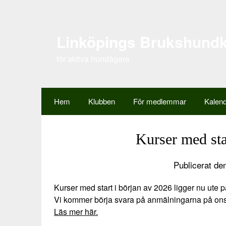
Hoppa
till
innehåll
Linköpings Brukshund
för aktiva hundägare
Hem
Klubben
För medlemmar
Kalen
Kurser med sta
Publicerat de
Kurser med start i början av 2026 ligger nu ute
Vi kommer börja svara på anmälningarna på ons
Läs mer här.