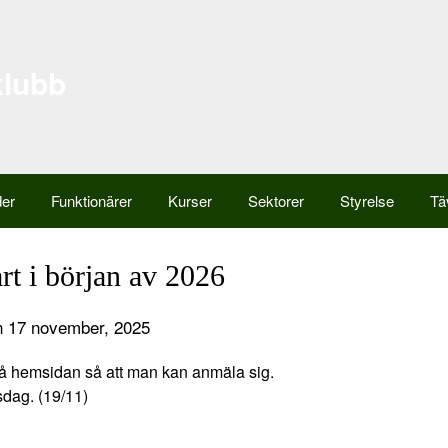
klubb
der
Funktionärer
Kurser
Sektorer
Styrelse
Tä
rt i början av 2026
n 17 november, 2025
 på hemsidan så att man kan anmäla sig.
dag. (19/11)