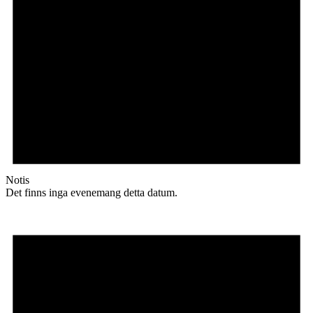
Notis
Det finns inga evenemang detta datum.