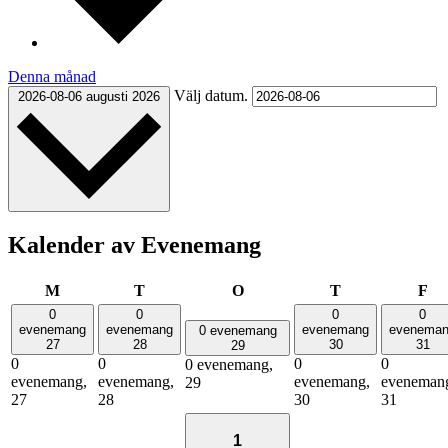
Denna månad
Välj datum.
2026-08-06
augusti 2026
Kalender av Evenemang
måndag
tisdag
onsdag
torsdag
fr
M
T
O
T
F
0
0
0
0
evenemang
evenemang
evenemang
evenema
0 evenemang
27
28
30
31
29
0
0
0
0
0 evenemang,
evenemang,
evenemang,
evenemang,
eveneman
29
27
28
30
31
1