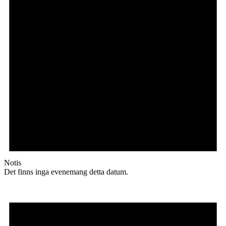
Notis
Det finns inga evenemang detta datum.