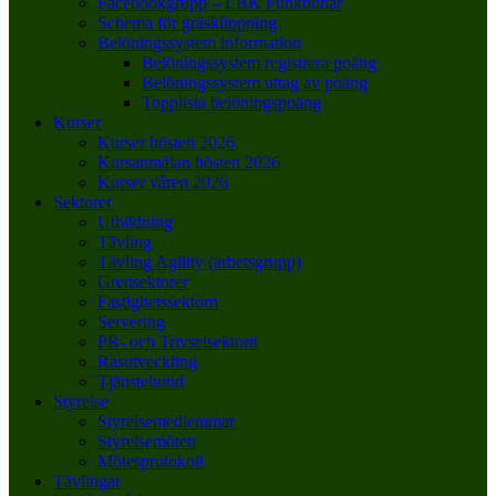
Facebookgrupp – LBK Funktionär
Schema för gräsklippning
Belöningssystem information
Belöningssystem registrera poäng
Belöningssystem uttag av poäng
Topplista belöningspoäng
Kurser
Kurser hösten 2026
Kursanmälan hösten 2026
Kurser våren 2026
Sektorer
Utbildning
Tävling
Tävling Agility (arbetsgrupp)
Grensektorer
Fastighetssektorn
Servering
PR- och Trivselsektorn
Rasutveckling
Tjänstehund
Styrelse
Styrelsemedlemmar
Styrelsemöten
Mötesprotokoll
Tävlingar