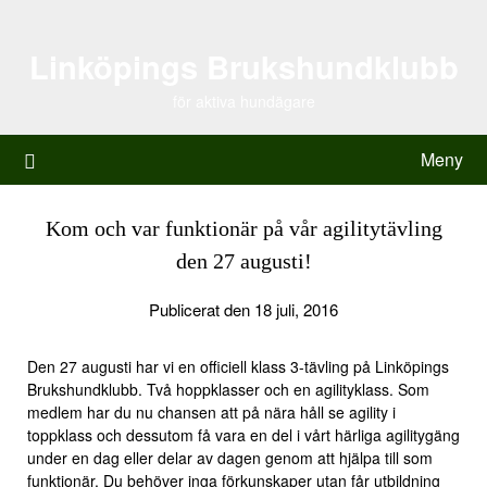
Hoppa
till
Linköpings Brukshundklubb
innehåll
för aktiva hundägare
Meny
Kom och var funktionär på vår agilitytävling
den 27 augusti!
Publicerat den 18 juli, 2016
Den 27 augusti har vi en officiell klass 3-tävling på Linköpings
Brukshundklubb. Två hoppklasser och en agilityklass. Som
medlem har du nu chansen att på nära håll se agility i
toppklass och dessutom få vara en del i vårt härliga agilitygäng
under en dag eller delar av dagen genom att hjälpa till som
funktionär. Du behöver inga förkunskaper utan får utbildning