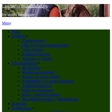
Hoppa
Linköpings Brukshundklubb
till
för aktiva hundägare
innehåll
Meny
Hem
Klubben
Klubbområdet
Hitta hit och kontaktuppgifter
Våra ekipage
Klubbens historia
Städning av lokaler
För medlemmar
Bli medlem
Medlemsinformation
Rutiner för skott-träning
Klubbkläder och andra förmåner
Träningsledarbevis
SBKs styrdokument
Boka – lokal/utrustning
För sektoransvariga – Milersättning
Kalender
Funktionärer