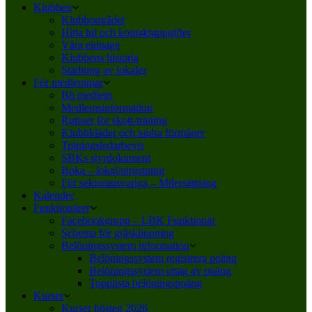
Klubben
Klubbområdet
Hitta hit och kontaktuppgifter
Våra ekipage
Klubbens historia
Städning av lokaler
För medlemmar
Bli medlem
Medlemsinformation
Rutiner för skott-träning
Klubbkläder och andra förmåner
Träningsledarbevis
SBKs styrdokument
Boka – lokal/utrustning
För sektoransvariga – Milersättning
Kalender
Funktionärer
Facebookgrupp – LBK Funktionär
Schema för gräsklippning
Belöningssystem information
Belöningssystem registrera poäng
Belöningssystem uttag av poäng
Topplista belöningspoäng
Kurser
Kurser hösten 2026