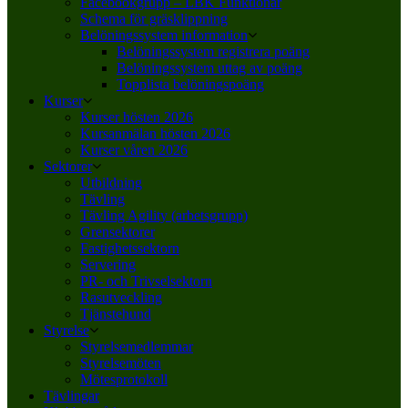
Facebookgrupp – LBK Funktionär
Schema för gräsklippning
Belöningssystem information
Belöningssystem registrera poäng
Belöningssystem uttag av poäng
Topplista belöningspoäng
Kurser
Kurser hösten 2026
Kursanmälan hösten 2026
Kurser våren 2026
Sektorer
Utbildning
Tävling
Tävling Agility (arbetsgrupp)
Grensektorer
Fastighetssektorn
Servering
PR- och Trivselsektorn
Rasutveckling
Tjänstehund
Styrelse
Styrelsemedlemmar
Styrelsemöten
Mötesprotokoll
Tävlingar