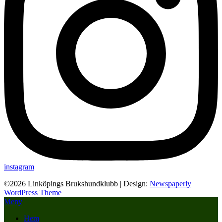
instagram
©2026 Linköpings Brukshundklubb
| Design:
Newspaperly
WordPress Theme
Meny
Hem